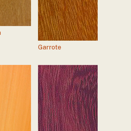
a
Garrote