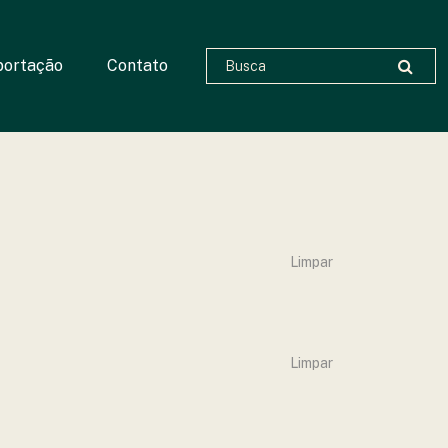
portação
Contato
Limpar
Limpar