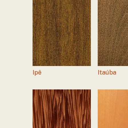
Ipê
Itaúba